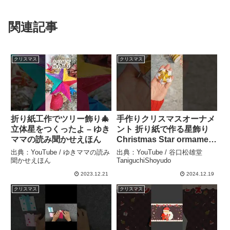
関連記事
クリスマス
クリスマス
折り紙工作でツリー飾り🎄
手作りクリスマスオーナメ
立体星をつくったよ – ゆき
ント 折り紙で作る星飾り
ママの読み聞かせえほん
Christmas Star ormament
origami tutorial – 谷口松雄
出典：YouTube / ゆきママの読み
出典：YouTube / 谷口松雄堂
堂 TaniguchiShoyudo
聞かせえほん
TaniguchiShoyudo
2023.12.21
2024.12.19
クリスマス
クリスマス