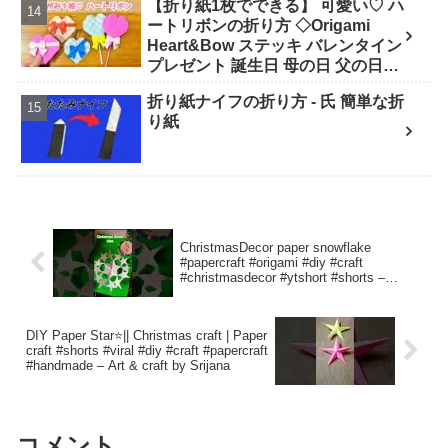
【折り紙1枚でできる】 可愛い♡ ハ
ートリボンの折り方 ◇Origami
Heart&Bow ステッキ バレンタイン
プレゼント 誕生日 母の日 父の日
Valentine◇ - おりがみぷらざ
折り紙ナイフの折り方 - 氏 簡単な折
Origami-plaza
り紙
ChristmasDecor paper snowflake
#papercraft #origami #diy #craft
#christmasdecor #ytshort #shorts –
Artycraftydilse
DIY Paper Star⭐|| Christmas craft | Paper
craft #shorts #viral #diy #craft #papercraft
#handmade – Art & craft by Srijana
コメント