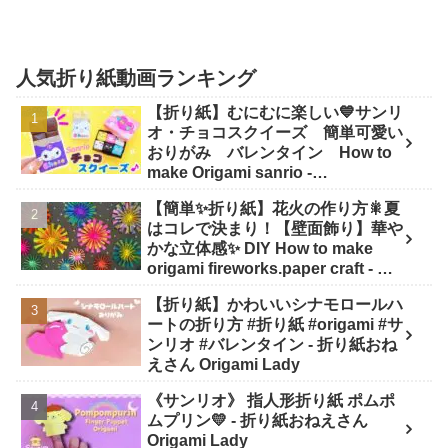
人気折り紙動画ランキング
【折り紙】むにむに楽しい💙サンリ
オ・チョコスクイーズ 簡単可愛い
おりがみ バレンタイン How to
make Origami sanrio -
SodaCatOrigami 楽しい折り紙♪
【簡単✨折り紙】花火の作り方🎇夏
はコレで決まり！【壁面飾り】華や
かな立体感✨ DIY How to make
origami fireworks.paper craft - は
なみこと
【折り紙】かわいいシナモロールハ
ートの折り方 #折り紙 #origami #サ
ンリオ #バレンタイン - 折り紙おね
えさん Origami Lady
《サンリオ》 指人形折り紙 ポムポ
ムプリン💛 - 折り紙おねえさん
Origami Lady