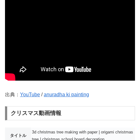
出典：
YouTube
/
anuradha ki painting
クリスマス動画情報
3d christmas tree making with paper | origami christmas
タイトル
tree | christmas school board decoration