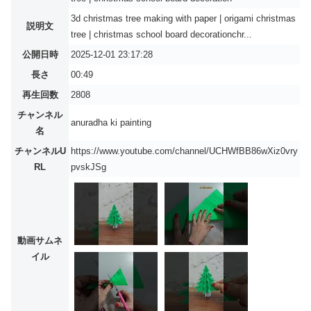
3d christmas tree making with paper | origami christmas
説明文
tree | christmas school board decorationchr...
公開日時
2025-12-01 23:17:28
長さ
00:49
再生回数
2808
チャンネル
anuradha ki painting
名
チャンネルU
https://www.youtube.com/channel/UCHWfBB86wXiz0vry
RL
pvskJSg
動画サムネ
イル