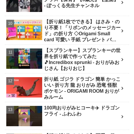
- ぽっくる先生チャンネル
【折り紙1枚でできる】 はさみ・の
り不要！「リボンのメッセージカー
ド」の折り方 ◇Origami Small
card 可愛い 手紙 プレゼント バレ
ンタイン 誕生日 母の日 父の日 クリ
【スプランキー】スプランキーの世
スマス◇ - おりがみぷらざ Origami-
界を折り紙で作ってみた
plaza
🎵Incredibox sprunki - おりがみお
じさん【おりおじ】
折り紙 ゴジラ ドラゴン 簡単 かっこ
いい 折り方 龍 おりがみ 恐竜 怪獣
ポケモン - ORIGAMI ROOM おりが
みルーム
100均おりがみヒコーキ✈️ ドラゴン
フライ - ふわふわ