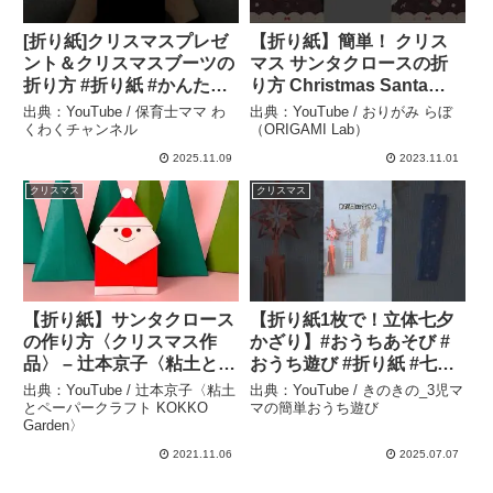
[折り紙]クリスマスプレゼ
【折り紙】簡単！ クリス
ント＆クリスマスブーツの
マス サンタクロースの折
折り方 #折り紙 #かんたん
り方 Christmas Santa
#エコ #折り方 #クリスマス
Claus #origami
出典：YouTube / 保育士ママ わ
出典：YouTube / おりがみ らぼ
ブーツ #クリスマスプレゼ
#papercraft #shorts – お
くわくチャンネル
（ORIGAMI Lab）
ント #ハンドメイド
りがみ らぼ（ORIGAMI
2025.11.09
2023.11.01
#origami #幼稚園 – 保育士
Lab）
クリスマス
クリスマス
ママ わくわくチャンネル
【折り紙】サンタクロース
【折り紙1枚で！立体七夕
の作り方〈クリスマス作
かざり】#おうちあそび #
品〉 – 辻本京子〈粘土とペ
おうち遊び #折り紙 #七夕
ーパークラフト KOKKO
#親子遊び – きのきの_3児
出典：YouTube / 辻本京子〈粘土
出典：YouTube / きのきの_3児マ
Garden〉
ママの簡単おうち遊び
とペーパークラフト KOKKO
マの簡単おうち遊び
Garden〉
2021.11.06
2025.07.07