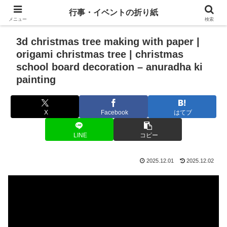
行事・イベントの折り紙
メニュー
検索
3d christmas tree making with paper |
origami christmas tree | christmas
school board decoration – anuradha ki
painting
X
Facebook
はてブ
LINE
コピー
2025.12.01
2025.12.02