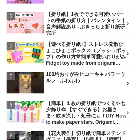
【折り紙】1枚でできる可愛いハー
トの手紙の折り方｜バレンタイン｜
音声解説あり - ぶきっちょ折り紙研
究所
【遊べる折り紙♪】ストレス発散ひ
ょこひょこボックス（プッシュポッ
プ）の作り方💙簡単可愛いおりがみ
Fidget toy made from origami
(Pop-it) 종이 접기로 만드는 팝잇 -
100均おりがみヒコーキ✈️ パワーウ
SodaCatOrigami 楽しい折り紙♪
ルフ - ふわふわ
【簡単】１枚の折り紙でつくる✨七
夕飾り🎋 【すぐできる】お星さ
ま・吹き流し・短冊にも！DIY How
to make paper stars. Origami.
Papercraft. - はなみこと
【花火製作】切り紙で簡単ステンド
グラス【保育】【5歳児】【壁面】