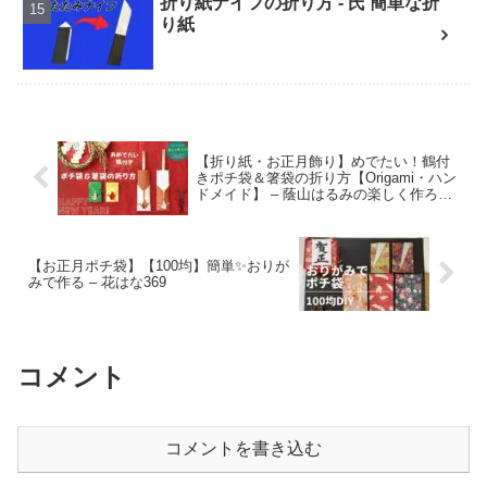
折り紙ナイフの折り方 - 氏 簡単な折
Origami-plaza
り紙
【折り紙・お正月飾り】めでたい！鶴付
きポチ袋＆箸袋の折り方【Origami・ハン
ドメイド】 – 蔭山はるみの楽しく作ろう!
Many ideas Craft&DIY Channel
【お正月ポチ袋】【100均】簡単✨おりが
みで作る – 花はな369
コメント
コメントを書き込む