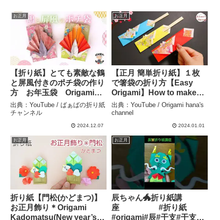
お正月
お正月
【折り紙】とても素敵な鶴
【正月 簡単折り紙】１枚
と屏風付きのポチ袋の作り
で箸袋の折り方【Easy
方 お年玉袋 Origami
Origami】How to make
Crane Envelope【音声解
Chopstick bag easy
出典：YouTube / ばぁばの折り紙
出典：YouTube / Origami hana's
説あり】 / ばぁばの折り紙
folding paper 색종이접
チャンネル
channel
– ばぁばの折り紙チャンネ
기 젓가락봉투 折纸 紅
2024.12.07
2024.01.01
ル
白 筷子袋 – Origami
お正月
お正月
hana’s channel
折り紙【門松(かどまつ)】
辰ちゃん🐲折り紙講
お正月飾り＊Origami
座 #折り紙
Kadomatsu(New year’s
#origami#辰#干支#干支折