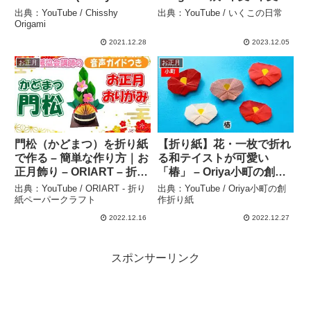
pine decoration) –
り紙#龍#正月#正月折り紙
出典：YouTube / Chisshy
出典：YouTube / いくこの日常
Chisshy Origami
#お正月 – いくこの日常
Origami
2021.12.28
2023.12.05
お正月
お正月
門松（かどまつ）を折り紙
【折り紙】花・一枚で折れ
で作る – 簡単な作り方｜お
る和テイストが可愛い
正月飾り – ORIART – 折り
「椿」 – Oriya小町の創作
紙ペーパークラフト
折り紙
出典：YouTube / ORIART - 折り
出典：YouTube / Oriya小町の創
紙ペーパークラフト
作折り紙
2022.12.16
2022.12.27
スポンサーリンク