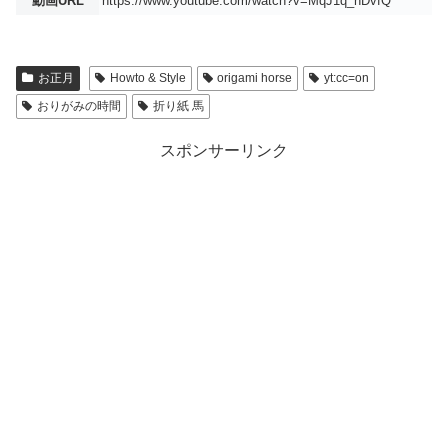
動画URL
https://www.youtube.com/watch?v=MqJ1q_nDvfQ
お正月
Howto & Style
origami horse
yt:cc=on
おりがみの時間
折り紙 馬
スポンサーリンク