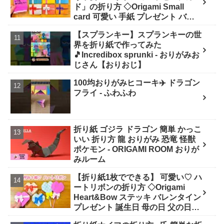
ド」の折り方 ◇Origami Small
card 可愛い 手紙 プレゼント バレ
ンタイン 誕生日 母の日 父の日 クリ
【スプランキー】スプランキーの世
スマス◇ - おりがみぷらざ Origami-
界を折り紙で作ってみた
plaza
🎵Incredibox sprunki - おりがみお
じさん【おりおじ】
100均おりがみヒコーキ✈️ ドラゴン
フライ - ふわふわ
折り紙 ゴジラ ドラゴン 簡単 かっこ
いい 折り方 龍 おりがみ 恐竜 怪獣
ポケモン - ORIGAMI ROOM おりが
みルーム
【折り紙1枚でできる】 可愛い♡ ハ
ートリボンの折り方 ◇Origami
Heart&Bow ステッキ バレンタイン
プレゼント 誕生日 母の日 父の日
Valentine◇ - おりがみぷらざ