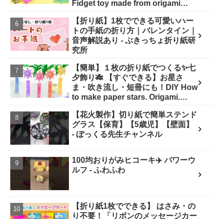
Fidget toy made from origami
(Pop-it) 종이 접기로 만드는 팝잇 -
【折り紙】1枚でできる可愛いハー
SodaCatOrigami 楽しい折り紙♪
トの手紙の折り方｜バレンタイン｜
音声解説あり - ぶきっちょ折り紙研
究所
【簡単】１枚の折り紙でつくる✨七
夕飾り🎋 【すぐできる】お星さ
ま・吹き流し・短冊にも！DIY How
to make paper stars. Origami.
Papercraft. - はなみこと
【花火製作】切り紙で簡単ステンド
グラス【保育】【5歳児】【壁面】
- ぽっくる先生チャンネル
100均おりがみヒコーキ✈️ パワーウ
ルフ - ふわふわ
【折り紙1枚でできる】 はさみ・の
り不要！「リボンのメッセージカー