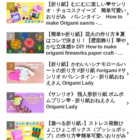
【折り紙】むにむに楽しい💙サンリ
オ・チョコスクイーズ 簡単可愛い
おりがみ バレンタイン How to
make Origami sanrio -
SodaCatOrigami 楽しい折り紙♪
【簡単✨折り紙】花火の作り方🎇夏
はコレで決まり！【壁面飾り】華や
かな立体感✨ DIY How to make
origami fireworks.paper craft - は
なみこと
【折り紙】かわいいシナモロールハ
ートの折り方 #折り紙 #origami #サ
ンリオ #バレンタイン - 折り紙おね
えさん Origami Lady
《サンリオ》 指人形折り紙 ポムポ
ムプリン💛 - 折り紙おねえさん
Origami Lady
【遊べる折り紙♪】ストレス発散ひ
ょこひょこボックス（プッシュポッ
プ）の作り方💙簡単可愛いおりがみ