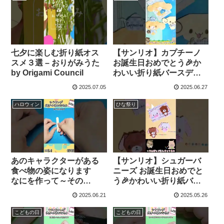
ャンネル【人気キャラ折
り紙(Popular character
origami)】
七夕に楽しむ折り紙オス
【サンリオ】カプチーノ
スメ３選 – おりがみうた
お誕生日おめでとう🎉か
by Origami Council
わいい折り紙バースデー
カード作ってみた✨️
2025.07.05
2025.06.27
#short #サンリオ #シナモ
ン #折り紙 #ハッピーバー
ハロウィン
ひな祭り
スデー #へやんぽっぐらし
– へやんぽっぐらしチャン
ネル【人気キャラ折り紙
(Popular character
origami)】
あのキャラクターがある
【サンリオ】シュガーバ
食べ物の姿になります
ニーズ お誕生日おめでと
なにを作って～その
う🎉かわいい折り紙バー
1595 ゆっくりの動画が
スデーカード作ってみた✨️
2025.06.21
2025.05.26
欲しいときはコメント欄
#short #サンリオ #シュガ
で教えてください #簡単な
ーバニーズ #折り紙 #ハッ
こどもの日
こどもの日
折り紙 #折り紙 – おりがみ
ピーバースデー #へやんぽ