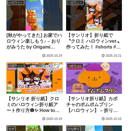
#origami #へやんぽっぐら
ハロウィン
ハロウィン
しチャンネル – へやんぽ
っぐらしチャンネル【人
気キャラ折り紙(Popular
character origami)】
[秋がやってきた] お家でハ
【サンリオ】折り紙で
ロウィン楽しもう♪ – おり
〝クロミ ハロウィンver.〟
がみうた by Origami
作ってみた！ #shorts #折
Council
り紙 #サンリオ #クロミ #
2025.10.24
2025.10.21
ハロウィン #origami #へ
やんぽっぐらしチャンネ
ハロウィン
ハロウィン
ル – へやんぽっぐらしチ
ャンネル【人気キャラ折
り紙(Popular character
origami)】
【サンリオ 折り紙】クロ
【サンリオ折り紙】カボ
ミのハロウィン折り紙ア
チャのポムポムプリン
ート作り方🎃✨️ How to
【ハロウィン】 – 折り紙
make 〝Sanrio KUROMI
の国
2025.10.19
2025.10.16
Halloween ver.〟origami
art – へやんぽっぐらしチ
七夕
ひな祭り