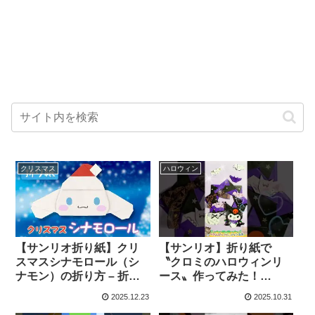
クリスマス
ハロウィン
【サンリオ折り紙】クリ
【サンリオ】折り紙で
スマスシナモロール（シ
〝クロミのハロウィンリ
ナモン）の折り方 – 折り
ース〟作ってみた！
紙の国
#shorts #折り紙 #サンリ
2025.12.23
2025.10.31
オ #クロミ #リース