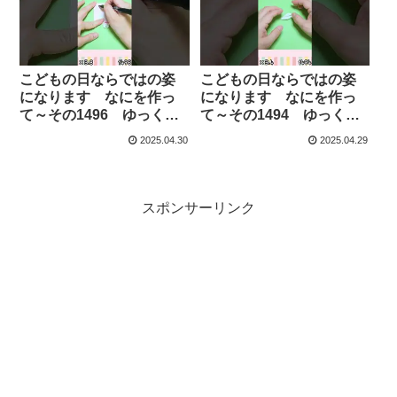
あみごり
っぐらし – へやんぽっぐ
らしチャンネル【人気キ
ャラ折り紙(Popular
character origami)】
こどもの日ならではの姿
こどもの日ならではの姿
になります なにを作っ
になります なにを作っ
て～その1496 ゆっくり
て～その1494 ゆっくり
の動画が欲しいときはコ
の動画が欲しいときはコ
2025.04.30
2025.04.29
メント欄で教えてくださ
メント欄で教えてくださ
い #簡単な折り紙 #折り紙
い #簡単な折り紙 #折り紙
– おりがみあみごり
– おりがみあみごり
スポンサーリンク