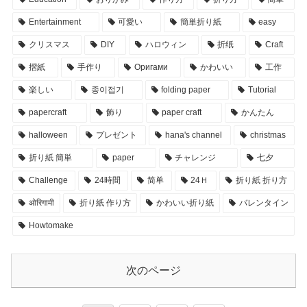
Entertainment
可愛い
簡単折り紙
easy
クリスマス
DIY
ハロウィン
折纸
Craft
摺紙
手作り
Оригами
かわいい
工作
楽しい
종이접기
folding paper
Tutorial
papercraft
飾り
paper craft
かんたん
halloween
プレゼント
hana's channel
christmas
折り紙 簡単
paper
チャレンジ
七夕
Challenge
24時間
简单
24Ｈ
折り紙 折り方
ओरिगामी
折り紙 作り方
かわいい折り紙
バレンタイン
Howtomake
次のページ