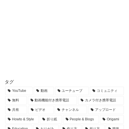
タグ
YouTube
動画
ユーチューブ
コミュニティ
無料
動画機能付き携帯電話
カメラ付き携帯電話
共有
ビデオ
チャンネル
アップロード
Howto & Style
折り紙
People & Blogs
Origami
Education
おりがみ
作り方
折り方
簡単