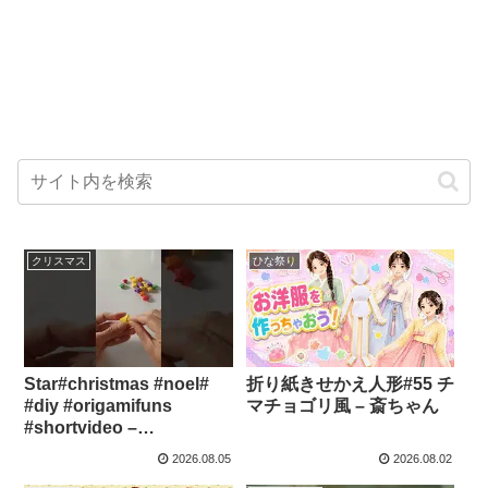
クリスマス
ひな祭り
Star#christmas #noel#
折り紙きせかえ人形#55 チ
#diy #origamifuns
マチョゴリ風 – 斎ちゃん
#shortvideo –
OrigamiFuns
2026.08.05
2026.08.02