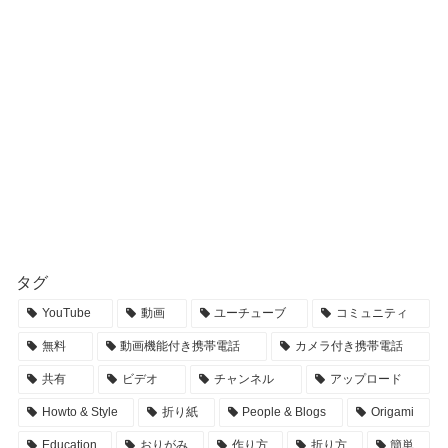
タグ
YouTube
動画
ユーチューブ
コミュニティ
無料
動画機能付き携帯電話
カメラ付き携帯電話
共有
ビデオ
チャンネル
アップロード
Howto & Style
折り紙
People & Blogs
Origami
Education
おりがみ
作り方
折り方
簡単