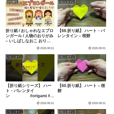
ひな祭り
バレンタイン
折り紙 / おしゃれなエプロ
【66.折り紙】 ハート・バ
ンガール / 人物のおりがみ
レンタイン – 桜餅
– いしばしなおこ おりが
みあそび
2026.08.01
2026.08.01
バレンタイン
バレンタイン
【折り紙シリーズ】 ハー
【60.折り紙】 ハート – 桜
ト・バレンタイ
餅
ン #origami #折
り紙シリーズ #折り紙 #ハ
2026.08.01
2026.08.01
ート #ショート動画 – 桜餅
バレンタイン
バレンタイン