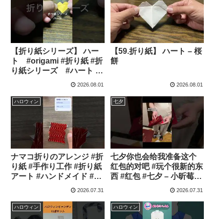
【折り紙シリーズ】 ハー
【59.折り紙】 ハート – 桜
ト #origami #折り紙 #折
餅
り紙シリーズ #ハート #
バレンタイン – 桜餅
2026.08.01
2026.08.01
ハロウィン
七夕
ナマコ折りのアレンジ #折
七夕你也会给我准备这个
り紙 #手作り工作 #折り紙
红包的对吧 #玩个很新的东
アート #ハンドメイド #す
西 #红包 #七夕 – 小昕莓柿
ごい #origami #作品制作
喏
2026.07.31
2026.07.31
#おすすめにのりたい #ば
すれ #登録してね #登録お
ハロウィン
ハロウィン
願いします #ばずりたい –