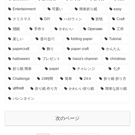
Entertainment
可愛い
簡単折り紙
easy
クリスマス
DIY
ハロウィン
折纸
Craft
摺紙
手作り
かわいい
Оригами
工作
楽しい
종이접기
folding paper
Tutorial
papercraft
飾り
paper craft
かんたん
halloween
プレゼント
hana's channel
christmas
折り紙 簡単
paper
チャレンジ
七夕
Challenge
24時間
简单
24Ｈ
折り紙 折り方
ओरिगामी
折り紙 作り方
かわいい折り紙
簡単な折り紙
バレンタイン
次のページ