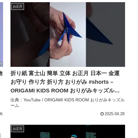
お正月
物
折り紙 富士山 簡単 立体 お正月 日本一 金運
お守り 作り方 折り方 おりがみ #shorts –
ORIGAMI KIDS ROOM おりがみキッズルー
ム
出典：YouTube / ORIGAMI KIDS ROOM おりがみキッズル
ーム
06
2025.04.28
お正月