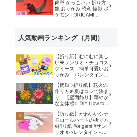
簡単 かっこいい 折り方
龍 おりがみ 恐竜 怪獣 ポ
ケモン - ORIGAMI
ROOM おりがみルーム
人気動画ランキング（月間）
【折り紙】むにむに楽し
い💙サンリオ・チョコス
クイーズ 簡単可愛いお
りがみ バレンタイン
How to make Origami
【簡単✨折り紙】花火の
sanrio - SodaCatOrigami
作り方🎇夏はコレで決ま
楽しい折り紙♪
り！【壁面飾り】華やか
な立体感✨ DIY How to
make origami
【折り紙】かわいいシナ
fireworks.paper craft - は
モロールハートの折り方
なみこと
#折り紙 #origami #サン
リオ #バレンタイン - 折