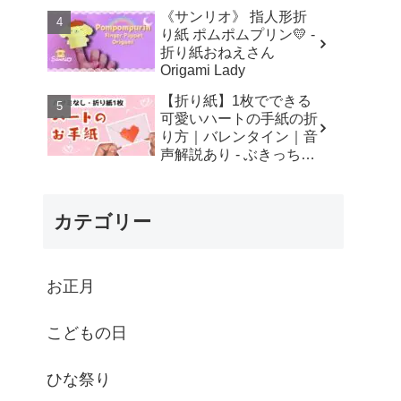
り紙おねえさん Origami
《サンリオ》 指人形折
Lady
り紙 ポムポムプリン💛 -
折り紙おねえさん
Origami Lady
【折り紙】1枚でできる
可愛いハートの手紙の折
り方｜バレンタイン｜音
声解説あり - ぶきっちょ
折り紙研究所
カテゴリー
お正月
こどもの日
ひな祭り