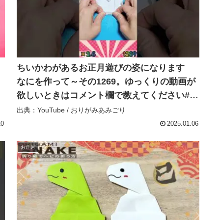
ちいかわがあるお正月遊びの姿になります
なにを作って～その1269。ゆっくりの動画が
欲しいときはコメント欄で教えてください#簡
単な折り紙 #折り紙 – おりがみあみごり
出典：YouTube / おりがみあみごり
10
2025.01.06
お正月