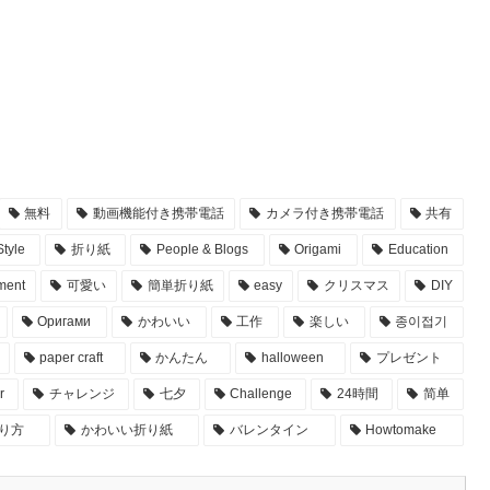
無料
動画機能付き携帯電話
カメラ付き携帯電話
共有
tyle
折り紙
People & Blogs
Origami
Education
ment
可愛い
簡単折り紙
easy
クリスマス
DIY
Оригами
かわいい
工作
楽しい
종이접기
paper craft
かんたん
halloween
プレゼント
r
チャレンジ
七夕
Challenge
24時間
简单
作り方
かわいい折り紙
バレンタイン
Howtomake