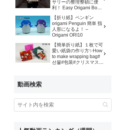
サリーの整理整頓に便
hana’s channel
利！ Easy Origami Box |
Rectangle Box | 摺紙 盒
【折り紙】ペンギン
子 クリスマス 箱 は
origami Penguin 簡単 指
こ – Origami hana’s
人形になるよ！ –
channel
Origami ORI10
【簡単折り紙】１枚で可
愛い紙袋の作り方✨How
to make wrapping bag#
선물#包装#クリスマス#
箱#紙袋#袋#ふくろ
#bag#折り方#おりがみ
#origami#摺紙#종이접기
動画検索
#作り方 – Origami
hana’s channel