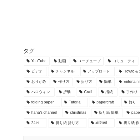
タグ
YouTube
動画
ユーチューブ
コミュニティ
ビデオ
チャンネル
アップロード
Howto & S
おりがみ
作り方
折り方
簡単
Entertain
ハロウィン
折纸
Craft
摺紙
手作り
folding paper
Tutorial
papercraft
飾り
hana's channel
christmas
折り紙 簡単
pape
24Ｈ
折り紙 折り方
ओरिगामी
折り紙 