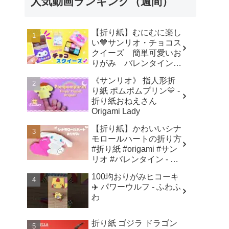
人気動画ランキング（週間）
【折り紙】むにむに楽し
い💙サンリオ・チョコス
クイーズ 簡単可愛いお
りがみ バレンタイン
How to make Origami
《サンリオ》 指人形折
sanrio - SodaCatOrigami
り紙 ポムポムプリン💛 -
楽しい折り紙♪
折り紙おねえさん
Origami Lady
【折り紙】かわいいシナ
モロールハートの折り方
#折り紙 #origami #サン
リオ #バレンタイン - 折
り紙おねえさん Origami
100均おりがみヒコーキ
Lady
✈️ パワーウルフ - ふわふ
わ
折り紙 ゴジラ ドラゴン