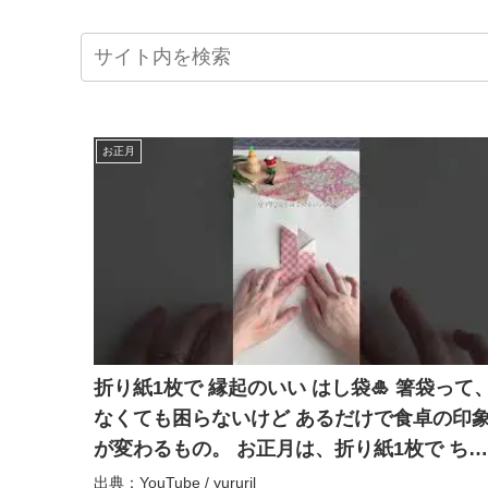
お正月
折り紙1枚で 縁起のいい はし袋🎍 箸袋って
なくても困らないけど あるだけで食卓の印
が変わるもの。 お正月は、折り紙1枚で ちょ
っとだけ手をかけてみるのもいいかも🎍 派
出典：YouTube / yururil