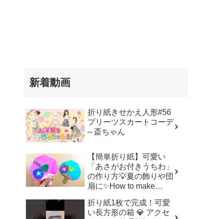
新着動画
折り紙きせかえ人形#56
プリーツスカートコーデ
– 斎ちゃん
【簡単折り紙】可愛い
「あさがお付きうちわ」
の作り方💡夏の飾りや団
扇に✨How to make
paper fan | Origami | 摺
折り紙1枚で完成！可愛
紙 扇子 | 종이접기 부채
い長方形の箱 💎 アクセ
｜Easy Craft – Origami