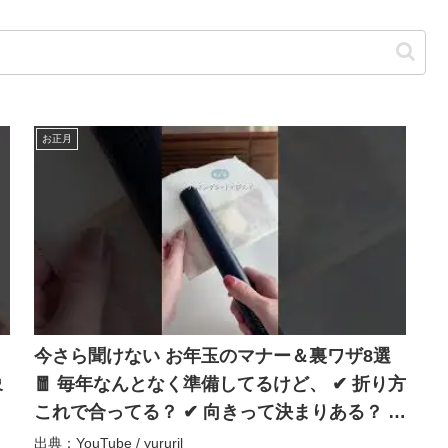
お正月
、
今さら聞けない お年玉のマナー＆裏ワザ8選
象
🧧 毎年なんとなく準備してるけど、 ✔ 折り方
これで合ってる？ ✔ 向きって決まりある？ っ
手
て、実はちょっと不安になりがち。 年に一度
出典：YouTube / yururil